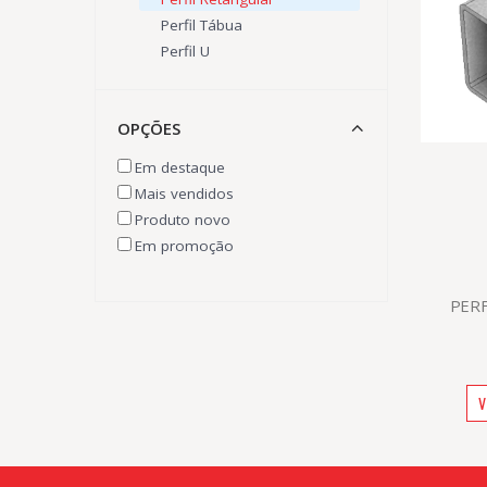
Perfil Tábua
Perfil U
Perfil Z
OPÇÕES
Em destaque
Mais vendidos
Produto novo
Em promoção
PER
V