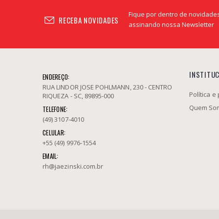
Fique por dentro de novidades
RECEBA NOVIDADES
assinando nossa Newsletter
INSTITU
ENDEREÇO:
RUA LINDOR JOSE POHLMANN, 230 - CENTRO
Política e
RIQUEZA - SC, 89895-000
Quem So
TELEFONE:
(49) 3107-4010
CELULAR:
+55 (49) 9976-1554
EMAIL:
rh@jaezinski.com.br