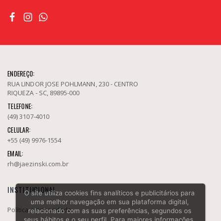
ENDEREÇO:
RUA LINDOR JOSE POHLMANN, 230 - CENTRO
RIQUEZA - SC, 89895-000
TELEFONE:
(49) 3107-4010
CELULAR:
+55 (49) 9976-1554
EMAIL:
rh@jaezinski.com.br
INSTITUCIONAL
O site utiliza cookies fins analíticos e publicitários para
uma melhor navegação em sua plataforma digital,
Política e privacidade
relacionado com as suas preferências, segundos os
seus hábitos e o seu perfil. Para maiores informações,