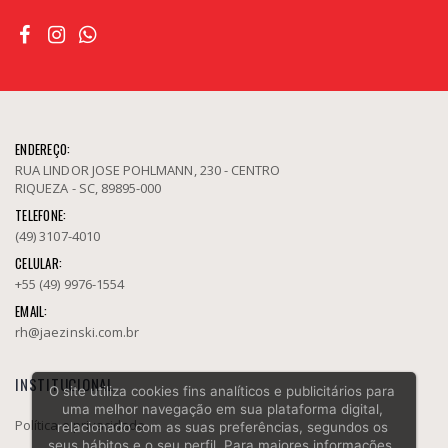
ENDEREÇO:
RUA LINDOR JOSE POHLMANN, 230 - CENTRO
RIQUEZA - SC, 89895-000
TELEFONE:
(49) 3107-4010
CELULAR:
+55 (49) 9976-1554
EMAIL:
rh@jaezinski.com.br
INSTITUCIONAL
O site utiliza cookies fins analíticos e publicitários para
uma melhor navegação em sua plataforma digital,
Política e privacidade
relacionado com as suas preferências, segundos os
seus hábitos e o seu perfil. Para maiores informações,