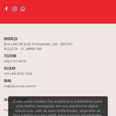
ENDEREÇO:
RUA LINDOR JOSE POHLMANN, 230 - CENTRO
RIQUEZA - SC, 89895-000
TELEFONE:
(49) 3107-4010
CELULAR:
+55 (49) 9976-1554
EMAIL:
rh@jaezinski.com.br
INSTITUCIONAL
O site utiliza cookies fins analíticos e publicitários para
uma melhor navegação em sua plataforma digital,
Política e privacidade
relacionado com as suas preferências, segundos os
seus hábitos e o seu perfil. Para maiores informações,