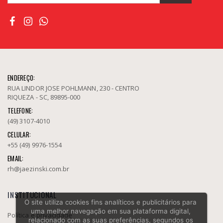
ENDEREÇO:
RUA LINDOR JOSE POHLMANN, 230 - CENTRO
RIQUEZA - SC, 89895-000
TELEFONE:
(49) 3107-4010
CELULAR:
+55 (49) 9976-1554
EMAIL:
rh@jaezinski.com.br
INSTITUCIONAL
O site utiliza cookies fins analíticos e publicitários para
uma melhor navegação em sua plataforma digital,
Política e privacidade
relacionado com as suas preferências, segundos os