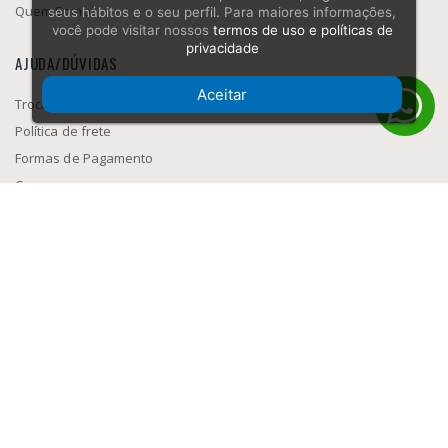
Quem Somos
seus hábitos e o seu perfil. Para maiores informações,
você pode visitar nossos
termos de uso e políticas de
privacidade
AJUDA/DÚVIDAS
Aceitar
Trocas e Devolução
Política de frete
Formas de Pagamento
Como navegar
SEGURANÇA
MEIOS DE PAGAMENTO