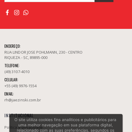
ENDEREÇO:
RUA LINDOR JOSE POHLMANN, 230 - CENTRO
RIQUEZA - SC, 89895-000
TELEFONE:
(49) 3107-4010
CELULAR:
+55 (49) 9976-1554
EMAIL:
rh@jaezinski.com.br
INSTITUCIONAL
O site utiliza cookies fins analíticos e publicitários para
uma melhor navegação em sua plataforma digital,
Política e privacidade
relacionado com as suas preferências, segundos os