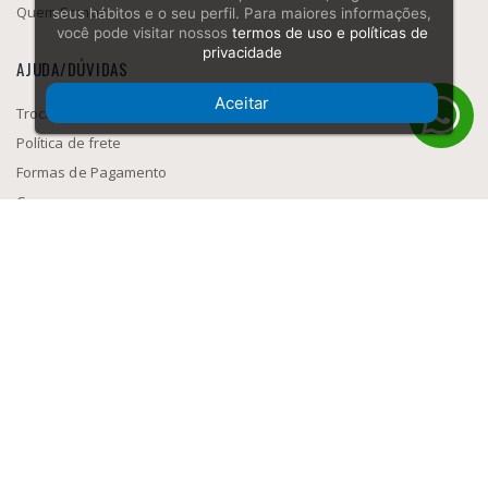
Quem Somos
seus hábitos e o seu perfil. Para maiores informações,
você pode visitar nossos
termos de uso e políticas de
privacidade
AJUDA/DÚVIDAS
Aceitar
Trocas e Devolução
Política de frete
Formas de Pagamento
Como navegar
SEGURANÇA
MEIOS DE PAGAMENTO