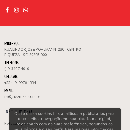
ENDEREÇO:
RUA LINDOR JOSE POHLMANN, 230 - CENTRO
RIQUEZA - SC, 89895-000
TELEFONE:
(49) 3107-4010
CELULAR:
+55 (49) 9976-1554
EMAIL:
rh@jaezinski.com.br
INSTITUCIONAL
O site utiliza cookies fins analíticos e publicitários para
uma melhor navegação em sua plataforma digital,
Política e privacidade
relacionado com as suas preferências, segundos os
seus hábitos e o seu perfil. Para maiores informações,