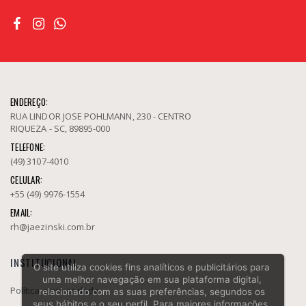
ENDEREÇO:
RUA LINDOR JOSE POHLMANN, 230 - CENTRO
RIQUEZA - SC, 89895-000
TELEFONE:
(49) 3107-4010
CELULAR:
+55 (49) 9976-1554
EMAIL:
rh@jaezinski.com.br
INSTITUCIONAL
O site utiliza cookies fins analíticos e publicitários para
uma melhor navegação em sua plataforma digital,
Política e privacidade
relacionado com as suas preferências, segundos os
seus hábitos e o seu perfil. Para maiores informações,