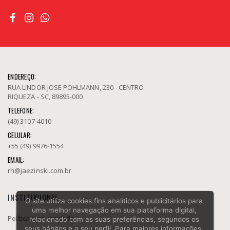
ENDEREÇO:
RUA LINDOR JOSE POHLMANN, 230 - CENTRO
RIQUEZA - SC, 89895-000
TELEFONE:
(49) 3107-4010
CELULAR:
+55 (49) 9976-1554
EMAIL:
rh@jaezinski.com.br
INSTITUCIONAL
O site utiliza cookies fins analíticos e publicitários para
uma melhor navegação em sua plataforma digital,
Política e privacidade
relacionado com as suas preferências, segundos os
seus hábitos e o seu perfil. Para maiores informações,