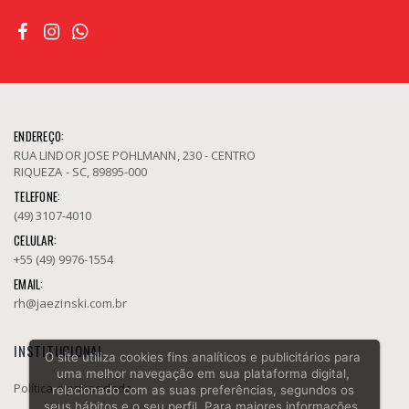
ENDEREÇO:
RUA LINDOR JOSE POHLMANN, 230 - CENTRO
RIQUEZA - SC, 89895-000
TELEFONE:
(49) 3107-4010
CELULAR:
+55 (49) 9976-1554
EMAIL:
rh@jaezinski.com.br
INSTITUCIONAL
O site utiliza cookies fins analíticos e publicitários para
uma melhor navegação em sua plataforma digital,
Política e privacidade
relacionado com as suas preferências, segundos os
seus hábitos e o seu perfil. Para maiores informações,