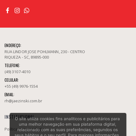
ENDEREÇO:
RUA LINDOR JOSE POHLMANN, 230 - CENTRO
RIQUEZA - SC, 89895-000
TELEFONE:
(49) 3107-4010
CELULAR:
+55 (49) 9976-1554
EMAIL:
rh@jaezinski.com.br
INSTITUCIONAL
O site utiliza cookies fins analíticos e publicitários para
uma melhor navegação em sua plataforma digital,
Política e privacidade
relacionado com as suas preferências, segundos os
seus hábitos e o seu perfil. Para maiores informações,