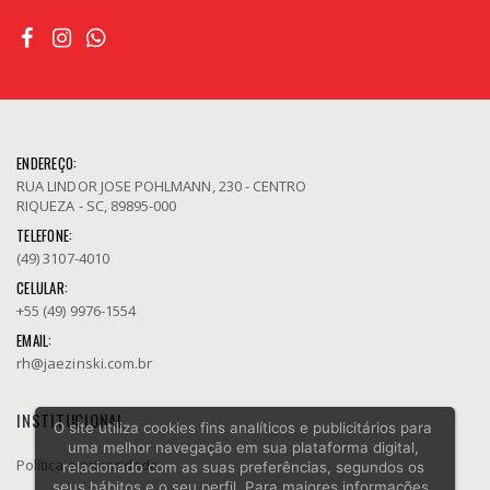
ENDEREÇO:
RUA LINDOR JOSE POHLMANN, 230 - CENTRO
RIQUEZA - SC, 89895-000
TELEFONE:
(49) 3107-4010
CELULAR:
+55 (49) 9976-1554
EMAIL:
rh@jaezinski.com.br
INSTITUCIONAL
O site utiliza cookies fins analíticos e publicitários para
uma melhor navegação em sua plataforma digital,
Política e privacidade
relacionado com as suas preferências, segundos os
seus hábitos e o seu perfil. Para maiores informações,