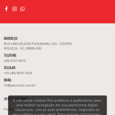
ENDEREÇO:
RUA LINDOR JOSE POHLMANN, 230 - CENTRO
RIQUEZA - SC, 89895-000
TELEFONE:
(49) 3107-4010
CELULAR:
+55 (49) 9976-1554
EMAIL:
rh@jaezinski.com.br
INSTITUCIONAL
O site utiliza cookies fins analíticos e publicitários para
uma melhor navegação em sua plataforma digital,
Política e privacidade
relacionado com as suas preferências, segundos os
seus hábitos e o seu perfil. Para maiores informações,